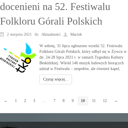
docenieni na 52. Festiwalu
Folkloru Górali Polskich
2 sierpnia 2021
Aktualności
Maciek
W sobotę, 31 lipca ogłoszono wyniki 52. Festiwalu
Folkloru Górali Polskich, który odbył się w Żywcu w
dn. 24-28 lipca 2021 r. w ramach Tygodnia Kultury
Beskidzkiej. Wśród 146 muzyk ludowych biorących
udział w Festiwalu – zespołów, ale również kapel,
Czytaj więcej...
←
1
2
3
…
7
8
9
10
11
12
→