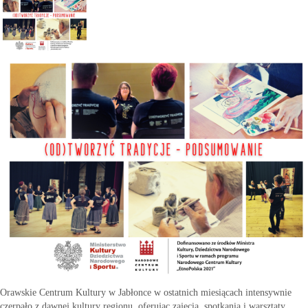
Orawskie Centrum Kultury w Jabłonce w ostatnich miesiącach intensywnie
czerpało z dawnej kultury regionu, oferując zajęcia, spotkania i warsztaty