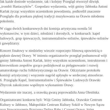
Jak każde doniosłe wydarzenie, tak i kolejny Przegląd otworzył dźwięk
„trombit Haniaczyków”. Gospodarz wydarzenia, wójt gminy Jabłonka Antoni
Karlak życząc wszystkim uczestnikom powodzenia, podkreślił znaczenie
Przeglądu dla przekazu pięknej tradycji muzykowania na Orawie młodemu
pokoleniu.
W ciągu dwóch konkursowych dni komisja artystyczna oceniła 54
wykonawców, w tym dzieci, młodzież i dorosłych, w konkursach: kapel
ludowych, grup śpiewaczych, instrumentalistów-solistów, śpiewaków-solistów
i gawędziarzy.
Koncert finałowy w niedzielny wieczór rozpoczęto filmową opowieścią o
pięknie dawnej Orawy. W imieniu organizatorów przegląd podsumował wójt
gminy Jabłonka Antoni Karlak, który wszystkim uczestnikom, instruktorom i
kierownikom zespołów gorąco podziękował za pielęgnowanie i rozwój
amatorskiego ruchu folklorystycznego na Orawie. Odczytanie protokołu
komisji artystycznej i wręczenie nagród upłynęło w serdecznej atmosferze.
6. Przeglądu Kapel, Instrumentalistów i Śpiewaków Ludowych Orawski
Zbyrcok zakończono wspólnym wykonaniem
Orawy
.
Wydarzenie nie inaczej, a orawską gwarą poprowadziła Anna Olesińska.
Organizatorami konkursu byli: Wójt Gminy Jabłonka, Orawskie Centrum
Kultury w Jabłonce, Małopolskie Centrum Kultury Sokół w Nowym Sączu
oraz Stowarzyszenie Przyjazna Dolina Raby i Czarnej Orawy, które