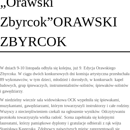
„Orawski
Zbyrcok”ORAWSKI
ZBYRCOK
W dniach 9-10 listopada odbyła się kolejna, już 9. Edycja Orawskiego
Zbyrcoka. W ciągu dwóch konkursowych dni komisja artystyczna przesłuchała
89 wykonawców, w tym dzieci, młodzież i dorosłych, w konkursach: kapel
ludowych, grup śpiewaczych, instrumentalistów-solistów, śpiewaków-solistów
i gawędziarzy.
W niedzielny wieczór sala widowiskowa OCK wypełniła się śpiewakami,
muzykantami, gawędziarzami, którym towarzyszyli instruktorzy i całe rodziny.
Wszyscy z niecierpliwieniem czekali na ogłoszenie wyników. Odczytywaniu
protokołu towarzyszyła wielka radość. Scena zapełniała się kolejnymi
laureatami, którzy pamiątkowe dyplomy i gratulacje odbierali z rąk wójta
Stanisława Kasprzaka. Zdobywcy najwyższych miejsc zaprezentowali się