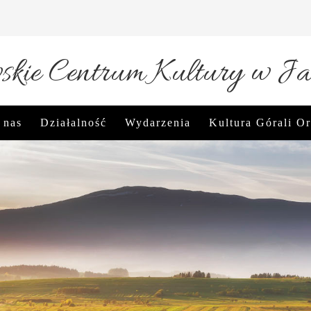
kie Centrum Kultury w Ja
 nas
Działalność
Wydarzenia
Kultura Górali O