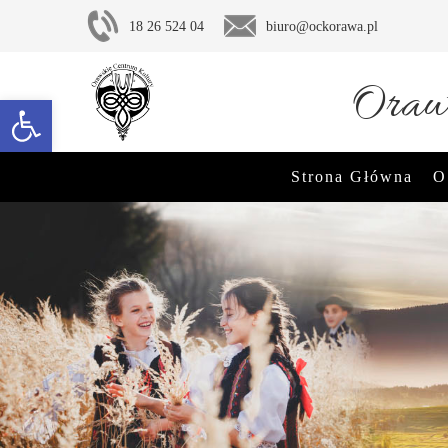
18 26 524 04
biuro@ockorawa.pl
Oraws
Otwórz pasek narzędzi
Strona Główna
O