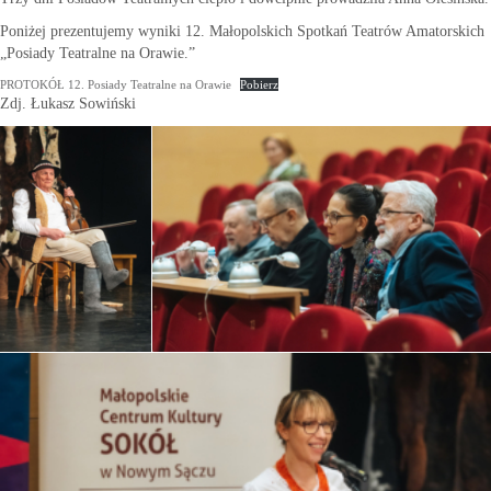
Poniżej prezentujemy wyniki 12. Małopolskich Spotkań Teatrów Amatorskich
„Posiady Teatralne na Orawie.”
PROTOKÓŁ 12. Posiady Teatralne na Orawie
Pobierz
Zdj. Łukasz Sowiński