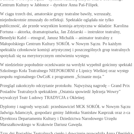
Centrum Kultury w Jabłonce – dyrektor Anna Paś-Filipek.
W ciągu trzech dni, amatorskie grupy teatralne bawiły, wzruszały,
niejednokrotnie zmuszały do refleksji. Spektakle oglądała nie tylko
publiczność, ale przede wszystkim komisja artystyczna w składzie: Karolina
Fortuna – aktorka, dramatopisarka, Jan Zdziarski – instruktor teatralny,
Benedykt Kafel – etnograf, Janusz Michalik – animator teatralny z
Małopolskiego Centrum Kultury SOKÓŁ w Nowym Sączu. Po każdym
spektaklu członkowie komisji artystycznej i poszczególnych grup teatralnych
spotykali się na merytorycznym omówieniu występu.
W niedzielnie popołudnie oczekiwanie na werdykt wypełnił gościnny spektakl
Szkolnego Koła Teatralnego NIEPOKORNI z Lipnicy Wielkiej oraz występ
zespołu regionalnego OwCoK z programem „Ścinanie moja.”
Przegląd zakończyło odczytanie protokołu. Najwyższą nagrodę – Grand Prix
Posiadów Teatralnych spektaklem „Ostatnia spowiedź Jędrzeja Wowry”
wywalczył Teatr Ludowy TRADYCJA z Okleśnej.
Dyplomy i nagrody wręczali: przedstawiciel MCK SOKÓŁ w Nowym Sączu
Jadwiga Adamczyk, gospodarz gminy Jabłonka Stanisław Kasprzak oraz z-ca
Dyrektora Departamentu Kultury i Dziedzictwa Narodowego Urzędu
Marszałkowskiego w Krakowie Dariusz Gawęda.
Trzy dni Posiadów Teatralnych ciepło i dowcipnie prowadziła Anna Olesińska.