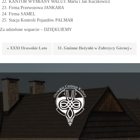
KANTOR WYMIANY WALUT Marta i Jan Kuczkowicz
Firma Przewozowa JANKARA
Firma SAMEL
Stacja Kontroli Pojazdów PALMAR
Za udzielone wsparcie – DZIĘKUJEMY
« XXXI Orawskie Lato
31. Gminne Dożynki w Zubrzycy Górnej »