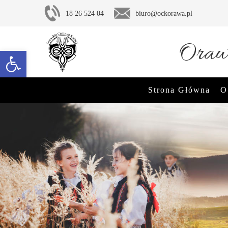
18 26 524 04
biuro@ockorawa.pl
Oraws
Otwórz pasek narzędzi
Strona Główna
O