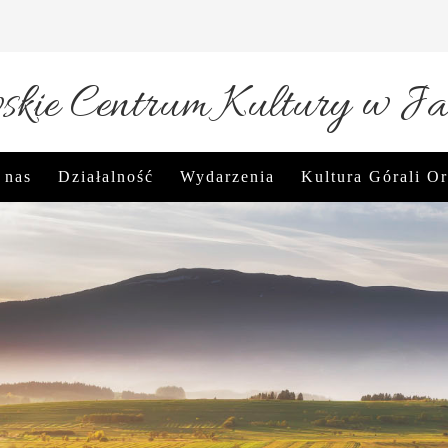
kie Centrum Kultury w Ja
 nas
Działalność
Wydarzenia
Kultura Górali O