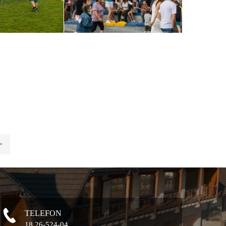
»
TELEFON
18 26-524-04