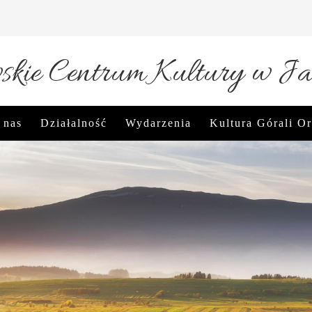
kie Centrum Kultury w Ja
 nas
Działalność
Wydarzenia
Kultura Górali O