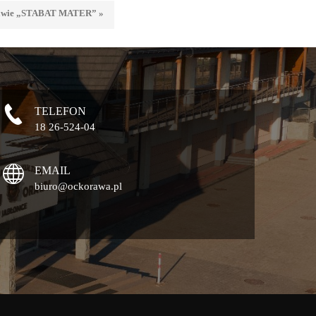
 Orawie „STABAT MATER” »
TELEFON
18 26-524-04
EMAIL
biuro@ockorawa.pl