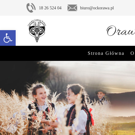
18 26 524 04
biuro@ockorawa.pl
Oraws
Otwórz pasek narzędzi
Strona Główna
O