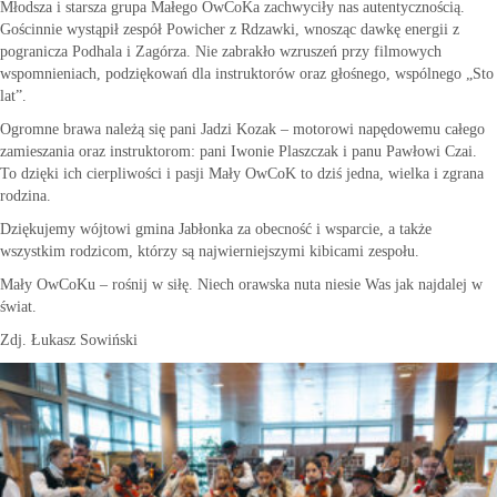
Młodsza i starsza grupa Małego OwCoKa zachwyciły nas autentycznością.
Gościnnie wystąpił zespół Powicher z Rdzawki, wnosząc dawkę energii z
pogranicza Podhala i Zagórza. Nie zabrakło wzruszeń przy filmowych
wspomnieniach, podziękowań dla instruktorów oraz głośnego, wspólnego „Sto
lat”.
Ogromne brawa należą się pani Jadzi Kozak – motorowi napędowemu całego
zamieszania oraz instruktorom: pani Iwonie Plaszczak i panu Pawłowi Czai.
To dzięki ich cierpliwości i pasji Mały OwCoK to dziś jedna, wielka i zgrana
rodzina.
Dziękujemy wójtowi gmina Jabłonka za obecność i wsparcie, a także
wszystkim rodzicom, którzy są najwierniejszymi kibicami zespołu.
Mały OwCoKu – rośnij w siłę. Niech orawska nuta niesie Was jak najdalej w
świat.
Zdj. Łukasz Sowiński