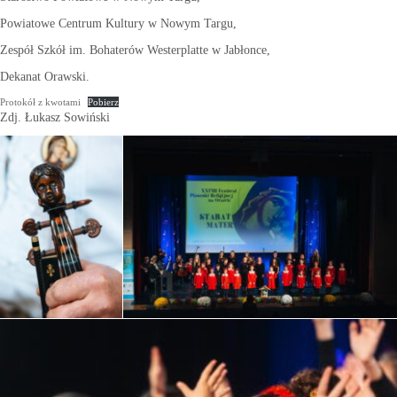
Powiatowe Centrum Kultury w Nowym Targu,
Zespół Szkół im. Bohaterów Westerplatte w Jabłonce,
Dekanat Orawski.
Protokół z kwotami
Pobierz
Zdj. Łukasz Sowiński