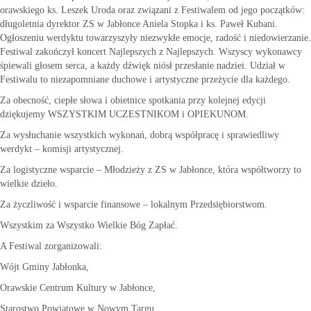
orawskiego ks. Leszek Uroda oraz związani z Festiwalem od jego początków:
długoletnia dyrektor ZS w Jabłonce Aniela Stopka i ks. Paweł Kubani.
Ogłoszeniu werdyktu towarzyszyły niezwykłe emocje, radość i niedowierzanie.
Festiwal zakończył koncert Najlepszych z Najlepszych. Wszyscy wykonawcy
śpiewali głosem serca, a każdy dźwięk niósł przesłanie nadziei. Udział w
Festiwalu to niezapomniane duchowe i artystyczne przeżycie dla każdego.
Za obecność, ciepłe słowa i obietnice spotkania przy kolejnej edycji
dziękujemy WSZYSTKIM UCZESTNIKOM i OPIEKUNOM.
Za wysłuchanie wszystkich wykonań, dobrą współpracę i sprawiedliwy
werdykt – komisji artystycznej.
Za logistyczne wsparcie – Młodzieży z ZS w Jabłonce, która współtworzy to
wielkie dzieło.
Za życzliwość i wsparcie finansowe – lokalnym Przedsiębiorstwom.
Wszystkim za Wszystko Wielkie Bóg Zapłać.
A Festiwal zorganizowali:
Wójt Gminy Jabłonka,
Orawskie Centrum Kultury w Jabłonce,
Starostwo Powiatowe w Nowym Targu,